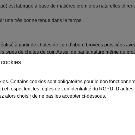
itué) est fabriqué à base de matières premières naturelles et re
voir une très bonne tenue dans le temps
alisé à partir de chutes de cuir d’abord broyées puis liées avec 
s types de chutes de cuir. Aussi, de par la nature même du produ
, toucher et apparence.
s cookies.
e de Foxi & Graph
okies. Certains cookies sont obligatoires pour le bon fonctionnem
ne), leader mondial du marché du synderme.
) et respectent les règles de confidentialité du RGPD. D'autres
z alors choisir de ne pas les accepter ci-dessous.