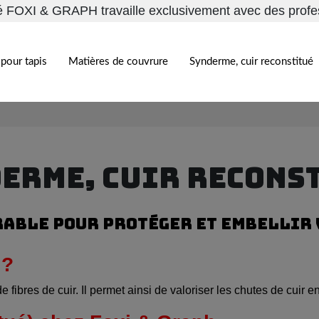
é FOXI & GRAPH travaille exclusivement avec des profe
pour tapis
Matières de couvrure
Synderme, cuir reconstitué
ERME, CUIR RECONS
RABLE POUR PROTÉGER ET EMBELLIR 
 ?
e fibres de cuir. Il permet ainsi de valoriser les chutes de cuir e