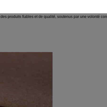
 50 ans, pour proposer des solutions en synderme qui réponde
des produits fiables et de qualité, soutenus par une volonté con