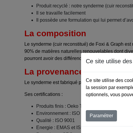
Produit recyclé : notre synderme (cuir reconst
Il se travaille facilement
Il possède une formulation qui lui permet d’a
La composition
Le synderme (cuir reconstitué) de Foxi & Graph est ré
90% de matières naturelles renouvelables dont diver
pourront avoir des différences de coloris, souplesse
Ce site utilise de
La provenance du synderm
Ce site utilise des co
Le synderme est fabriqué par Salamander (Allemag
la session par exemple
Ses certifications :
optionnels, vous pouve
Produits finis : Oeko Tex Leather Standard
Environnement : ISO 14001
Paramétrer
Qualité : ISO 9001
Energie : EMAS et ISO 50001