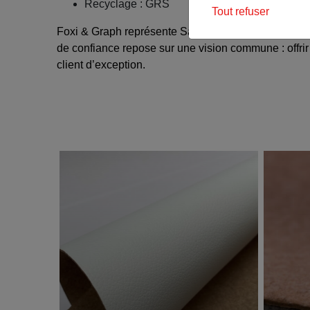
Recyclage : GRS
Tout refuser
Foxi & Graph représente Salamander depuis près de
de confiance repose sur une vision commune : offrir 
client d’exception.