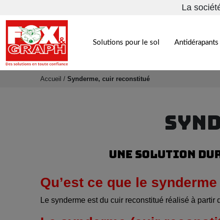
La sociét
Solutions pour le sol
Antidérapants 
Accueil
/
Synderme, cuir reconstitué
SYND
UNE SOLUTION DU
Qu’est ce que le synderme
Le synderme est du cuir reconstitué réalisé à partir d