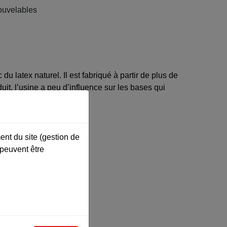
nouvelables
du latex naturel. Il est fabriqué
à partir de plus de
it, l’usine a peu d’influence sur les bases qui
ent du site (gestion de
 peuvent être