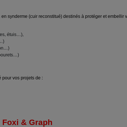
 synderme (cuir reconstitué) destinés à protéger et embellir v
es, étuis…),
s…)
yon…)
abourets…)
 pour vos projets de :
 Foxi & Graph