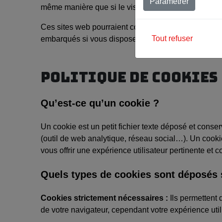
Paramétrer
même manière que si le visiteur se rendait sur cet au
Ces sites web pourraient collecter des données sur v
Tout refuser
embarqués si vous disposez d’un compte connecté s
POLITIQUE DE COOKIES
Qu’est-ce qu’un cookie ?
Un cookie est un petit fichier texte déposé et conser
(outil de web analytique, réseau social…). Un cookie
vous offrir une expérience utilisateur pertinente et 
Quels types de cookies sont déposés s
Cookies strictement nécessaires :
Ils permettent 
de votre navigateur, cependant votre expérience util