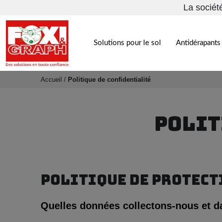
La sociét
Solutions pour le sol
Antidérapants 
Accueil
/
Politique de confidentialité
POLIT
POLITIQUE DE PROTECT
Quelles données collectons-nous et d