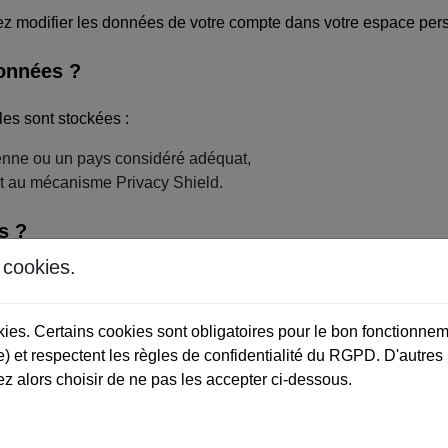
ez modifier les données de votre compte dans votre espace per
onnées ?
es sont stockées :
enne ou un pays considéré adéquat,
ant au mécanisme Privacy Shield.
s ?
s cookies.
dent une importance primordiale à la protection de vos données
Layer Software) qui crypte les informations que vous entrez av
okies. Certains cookies sont obligatoires pour le bon fonctionnem
et organisationnelles en rapport avec la collecte, la conservat
) et respectent les règles de confidentialité du RGPD. D'autres
z alors choisir de ne pas les accepter ci-dessous.
tes
ntégrés (par exemple des vidéos, images, articles…). Le contenu 