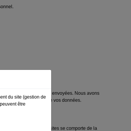
sonnel.
 personnelles.
ant qu’elles ne nous soient envoyées. Nous avons
ent du site (gestion de
ion et la communication de vos données.
 peuvent être
intégré depuis d’autres sites se comporte de la