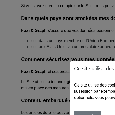
Si vous avez créé un compte sur le Site, nous pouv
Dans quels pays sont stockées mes d
Foxi & Graph
s’assure que vos données personnell
soit dans un pays membre de l’Union Europé
soit aux Etats-Unis, via un prestataire adhér
Comment sécurisez-vous mes donnée
Ce site utilise de
Foxi & Graph
et ses prestataires techniques accor
Le Site utilise la technologie SSL (Secure Sockets 
Ce site utilise des co
mis en place des mesures de sécurité électroniques 
la session par exemple
optionnels, vous pouve
Contenu embarqué depuis d’autres si
Les articles du Site peuvent inclure des contenus i