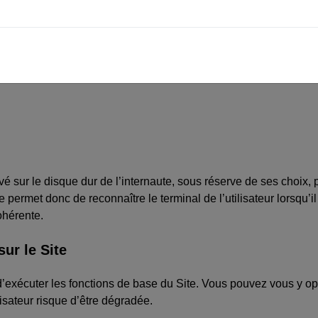
tre site.
ous, utiliser des cookies, embarquer des outils de suivis tiers,
ur leur site web.
vé sur le disque dur de l’internaute, sous réserve de ses choix, pa
 permet donc de reconnaître le terminal de l’utilisateur lorsqu’i
cohérente.
ur le Site
d’exécuter les fonctions de base du Site. Vous pouvez vous y op
isateur risque d’être dégradée.