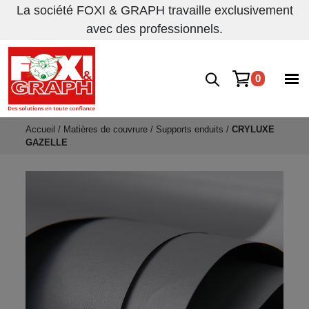
La société FOXI & GRAPH travaille exclusivement
avec des professionnels.
0
Accueil
/
Matières de couvrure
/
Supports enduits
/
CRYLUXE
GAZELLE