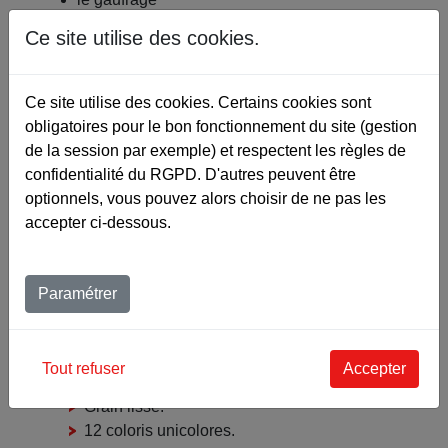
les coins ronds, faux nerfs
Ce site utilise des cookies.
Photographies non contractuelles
Ce site utilise des cookies. Certains cookies sont
Fiche produit
obligatoires pour le bon fonctionnement du site (gestion
de la session par exemple) et respectent les règles de
Ajouter au devis
confidentialité du RGPD. D'autres peuvent être
optionnels, vous pouvez alors choisir de ne pas les
accepter ci-dessous.
Paramétrer
‹
›
CARACTERISTIQUES
MARQUAGES
ÉPA
Tout refuser
Accepter
Grain lisse.
12 coloris unicolores.