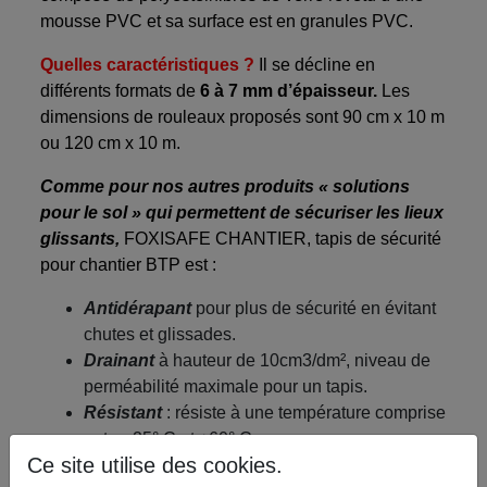
mousse PVC et sa surface est en granules PVC.
Quelles caractéristiques ?
Il se décline en
différents formats de
6 à 7 mm d’épaisseur.
Les
dimensions de rouleaux proposés sont 90 cm x 10 m
ou 120 cm x 10 m.
Comme pour nos autres produits « solutions
pour le sol » qui permettent de sécuriser les lieux
glissants,
FOXISAFE CHANTIER, tapis de sécurité
pour chantier BTP est :
Antidérapant
pour plus de sécurité en évitant
chutes et glissades.
Drainant
à hauteur de 10cm3/dm², niveau de
perméabilité maximale pour un tapis.
Résistant
: résiste à une température comprise
entre -25° C et +60° C.
Ce site utilise des cookies.
« Non feu »
: certifié « difficilement