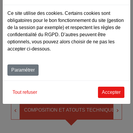
inflammable » : en cas d’incendie, le
dégagement de fumée sera faible ou nul.
Ce site utilise des cookies. Certains cookies sont
« Facile à installer »
: il est facile à couper et à
obligatoires pour le bon fonctionnement du site (gestion
poser, toujours sur sol propre et sec.
de la session par exemple) et respectent les règles de
confidentialité du RGPD. D'autres peuvent être
optionnels, vous pouvez alors choisir de ne pas les
accepter ci-dessous.
Fiche produit
Paramétrer
Ajouter au devis
Tout refuser
Accepter
‹
›
COMPOSITION ET ATOUTS TECHNIQUES
É