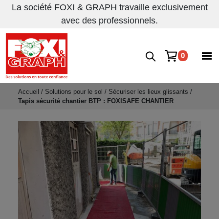
La société FOXI & GRAPH travaille exclusivement
avec des professionnels.
0
Accueil
/
Solutions pour le sol
/
Sécuriser les lieux glissants
/
Tapis sécurité chantier BTP : FOXISAFE CHANTIER