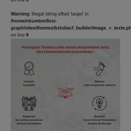
Warning
: Illegal string offset 'target' in
/home/nbumtnn/foxi-
graph/sites/themes/bzhd/acf_builder/image_+_texte.p
on line
9