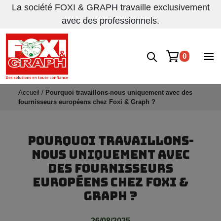
La société FOXI & GRAPH travaille exclusivement
avec des professionnels.
0
Accueil
/
Pourquoi travaillons-nous uniquement avec des
fournisseurs européens chez Foxi & Graph ?
POURQUOI TRAVAILLONS-
NOUS UNIQUEMENT AVEC
DES FOURNISSEURS
EUROPÉENS CHEZ FOXI &
GRAPH ?
26/08/2025