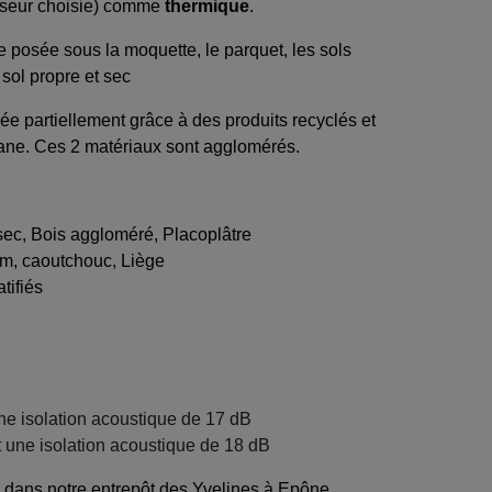
isseur choisie) comme
thermique
.
 posée sous la moquette, le parquet, les sols
 sol propre et sec
e partiellement grâce à des produits recyclés et
thane. Ces 2 matériaux sont agglomérés.
 sec, Bois aggloméré, Placoplâtre
uem, caoutchouc, Liège
tifiés
ne isolation acoustique de 17 dB
 une isolation acoustique de 18 dB
 dans notre entrepôt des Yvelines à Epône.