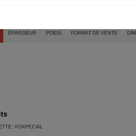
ÉPAISSEUR
POIDS
FORMAT DE VENTE
DI
ts
TTE : FOXPECIAL