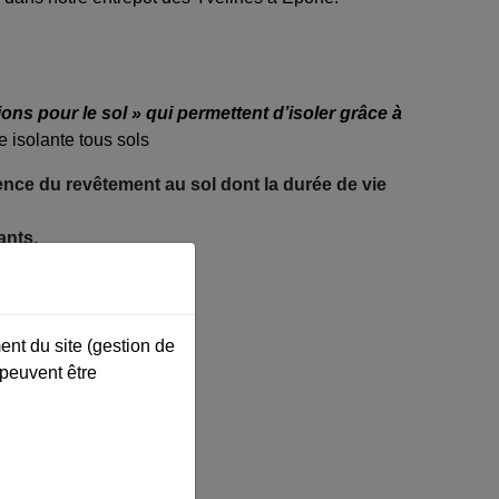
ns pour le sol » qui permettent d’isoler grâce à
 isolante tous sols
ence du revêtement au sol dont la durée de vie
ants.
ent du site (gestion de
 peuvent être