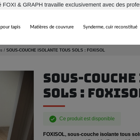
é FOXI & GRAPH travaille exclusivement avec des profe
pour tapis
Matières de couvrure
Synderme, cuir reconstitué
es
/
SOUS-COUCHE ISOLANTE TOUS SOLS : FOXISOL
SOUS-COUCHE
SOLS : FOXISO
Ce produit est disponible
FOXISOL, sous-couche isolante tous sol