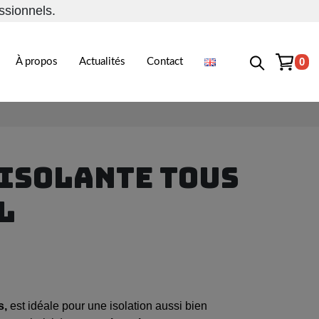
ssionnels.
0
À propos
Actualités
Contact
 ISOLANTE TOUS
L
s,
est idéale pour une isolation aussi bien