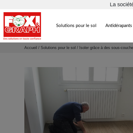
La sociét
Solutions pour le sol
Antidérapants 
Accueil
/
Solutions pour le sol
/
Isoler grâce à des sous-couch