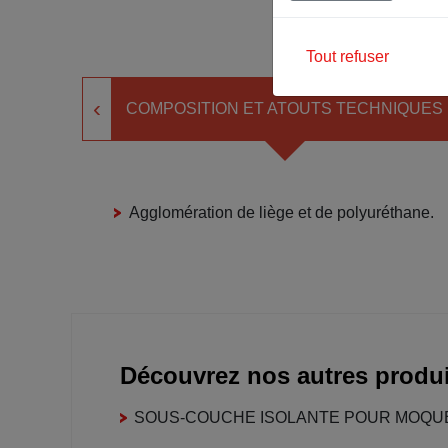
Tout refuser
‹
COMPOSITION ET ATOUTS TECHNIQUES
Agglomération de liège et de polyuréthane.
Découvrez nos autres produi
SOUS-COUCHE ISOLANTE POUR MOQUE