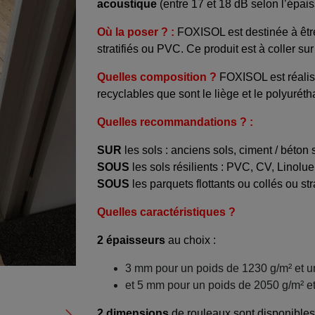
acoustique
(entre 17 et 18 dB selon l’épa
Où la poser ? :
FOXISOL est destinée à être
stratifiés ou PVC. Ce produit est à coller sur
Quelles composition ?
FOXISOL est réalisé
recyclables que sont le liège et le polyuré
Quelles recommandations ? :
SUR
les sols : anciens sols, ciment / béton
SOUS
les sols résilients : PVC, CV, Linol
SOUS
les parquets flottants ou collés ou stra
Quelles caractéristiques ?
2 épaisseurs
au choix :
3 mm pour un poids de 1230 g/m² et u
et 5 mm pour un poids de 2050 g/m² et
2 dimensions
de rouleaux sont disponibles