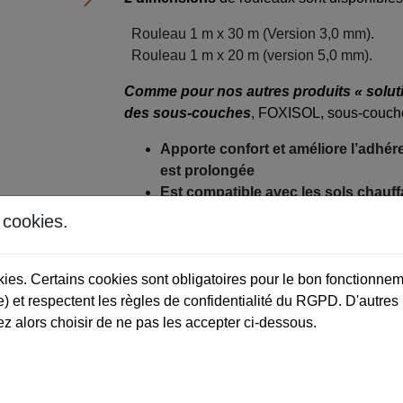
Rouleau 1 m x 30 m (Version 3,0 mm).
Rouleau 1 m x 20 m (version 5,0 mm).
Comme pour nos autres produits « solutio
des sous-couches
, FOXISOL, sous-couche
Apporte confort et améliore l’adhér
est prolongée
Est compatible avec les sols chauff
Est facile à poser.
s cookies.
okies. Certains cookies sont obligatoires pour le bon fonctionnem
) et respectent les règles de confidentialité du RGPD. D'autres
Fiche produit
z alors choisir de ne pas les accepter ci-dessous.
Ajouter au devis